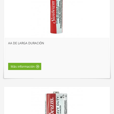
LED DE TRABAJO
NOVEDADES
LÁMPARAS DE LECTURA
LÁMPARAS TÁCTILES
LUCES DE AMBIENTE
AA DE LARGA DURACIÓN
ACCESORIOS DE ALIMENTACIÓN
CABLES DE EXTENSIÓN
INTERIOR
Más información
EXTERIOR
BARRAS DE ALIMENTACIÓN
REGLETAS DE PARED Y TEMPORIZADORES
MARCAS
SUNBEAM
ENVIRO-BULB