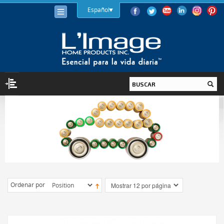
Español
ILUMINACIÓN
BOMBILLAS
LED
HALÓGENA
BAJO CONSUMO (LFC)
Ordenar por
INCANDESCENTE
LUMINARIAS
INTERIOR