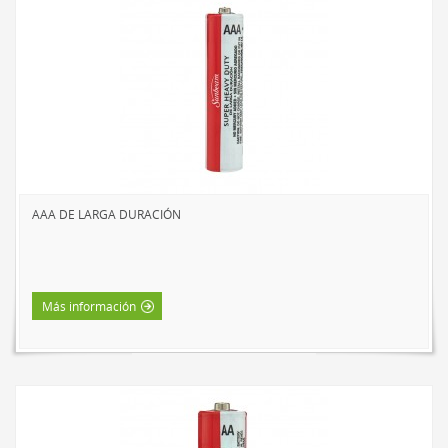
EXTERIOR
LÁMPARAS SOLARES
LUCES DE CAMINO
FOCOS
ESTACIONAL Y NOVEDADES
TIRAS DE LUCES
LED
AAA DE LARGA DURACIÓN
INCANDESCENTE
VELADORES
LED
Más información
INCANDESCENTE
LINTERNAS Y FAROLES
BÁSICA DE INTERIOR
LED DE INTERIOR
LED DE EXTERIOR