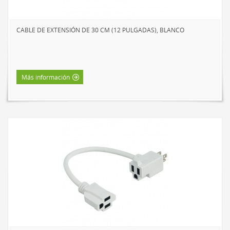
EXTERIOR
LÁMPARAS SOLARES
CABLE DE EXTENSIÓN DE 30 CM (12 PULGADAS), BLANCO
LUCES DE CAMINO
FOCOS
ESTACIONAL Y NOVEDADES
Más información
TIRAS DE LUCES
LED
INCANDESCENTE
VELADORES
LED
INCANDESCENTE
LINTERNAS Y FAROLES
BÁSICA DE INTERIOR
LED DE INTERIOR
LED DE EXTERIOR