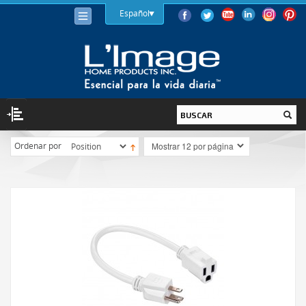
Español
Ordenar por
ILUMINACIÓN
BOMBILLAS
LED
HALÓGENA
BAJO CONSUMO (LFC)
INCANDESCENTE
LUMINARIAS
INTERIOR