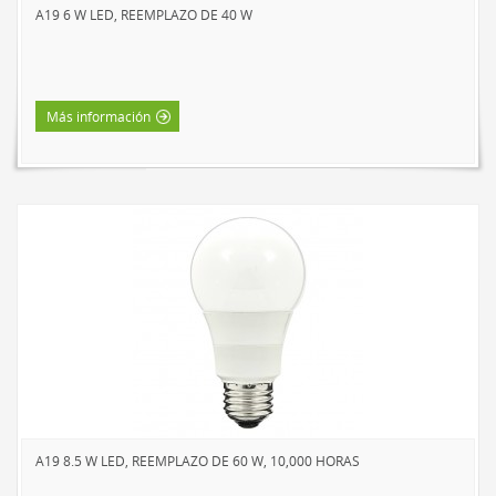
A19 6 W LED, REEMPLAZO DE 40 W
LED DE TRABAJO
NOVEDADES
LÁMPARAS DE LECTURA
Más información
LÁMPARAS TÁCTILES
LUCES DE AMBIENTE
ACCESORIOS DE ALIMENTACIÓN
CABLES DE EXTENSIÓN
INTERIOR
EXTERIOR
BARRAS DE ALIMENTACIÓN
REGLETAS DE PARED Y TEMPORIZADORES
MARCAS
SUNBEAM
A19 8.5 W LED, REEMPLAZO DE 60 W, 10,000 HORAS
ENVIRO-BULB