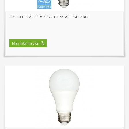
EXTERIOR
LÁMPARAS SOLARES
BR30 LED 8 W, REEMPLAZO DE 65 W, REGULABLE
LUCES DE CAMINO
FOCOS
ESTACIONAL Y NOVEDADES
Más información
TIRAS DE LUCES
LED
INCANDESCENTE
VELADORES
LED
INCANDESCENTE
LINTERNAS Y FAROLES
BÁSICA DE INTERIOR
LED DE INTERIOR
LED DE EXTERIOR