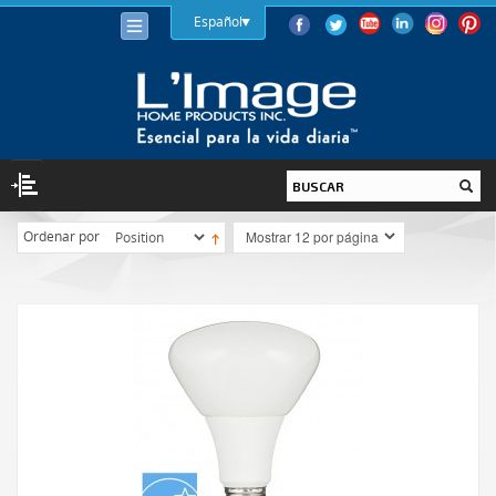
Español
Ordenar por
ILUMINACIÓN
BOMBILLAS
LED
HALÓGENA
BAJO CONSUMO (LFC)
INCANDESCENTE
LUMINARIAS
INTERIOR