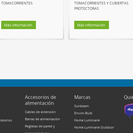
TOMACORRIENTES
TOMACORRIENTES Y CUBIERTAS
PROTECTORAS
Más información
Más información
Accesorios de
Marcas
Qui
alimentación
Sunbeam
Cables de extensión
Enviro-Bulb
Barras de alimentación
cesorios
Home Luminaire
Regletas de pared y
Home Luminaire Outdoor