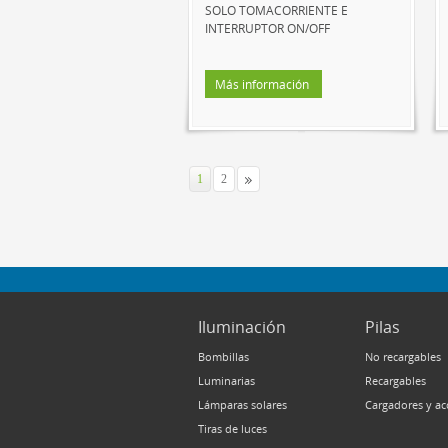
SOLO TOMACORRIENTE E
INTERRUPTOR ON/OFF
Más información
1
2
Iluminación
Pilas
Bombillas
No recargables
Luminarias
Recargables
Lámparas solares
Cargadores y ac
Tiras de luces