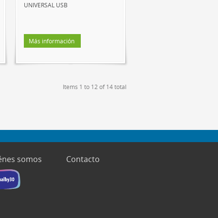
UNIVERSAL USB
Más información
Items 1 to 12 of 14 total
énes somos
Contacto