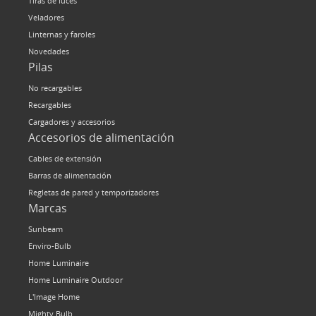
Tiras de luces
HOME LUMINAIRE
Veladores
HOME LUMINAIRE OUTDOOR
Linternas y faroles
L’IMAGE HOME
Novedades
Pilas
MIGHTYBULB
No recargables
QUIÉNES SOMOS
Recargables
Cargadores y accesorios
CONTACTO
Accesorios de alimentación
Cables de extensión
Barras de alimentación
Regletas de pared y temporizadores
Marcas
Sunbeam
Enviro-Bulb
Home Luminaire
Home Luminaire Outdoor
L'Image Home
Mighty Bulb