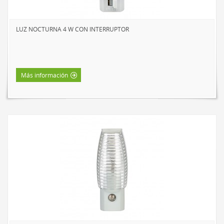
EXTERIOR
LÁMPARAS SOLARES
LUZ NOCTURNA 4 W CON INTERRUPTOR
LUCES DE CAMINO
FOCOS
ESTACIONAL Y NOVEDADES
Más información
TIRAS DE LUCES
LED
INCANDESCENTE
VELADORES
LED
INCANDESCENTE
LINTERNAS Y FAROLES
BÁSICA DE INTERIOR
LED DE INTERIOR
LED DE EXTERIOR