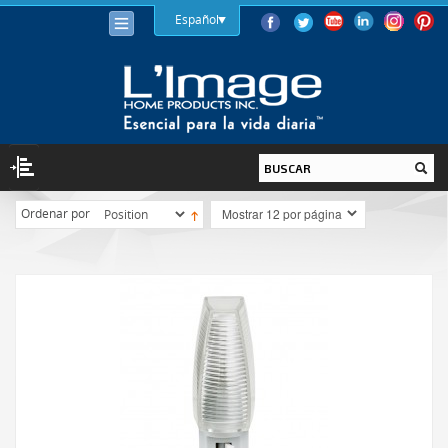
Español
Ordenar por
ILUMINACIÓN
BOMBILLAS
LED
HALÓGENA
BAJO CONSUMO (LFC)
INCANDESCENTE
LUMINARIAS
INTERIOR