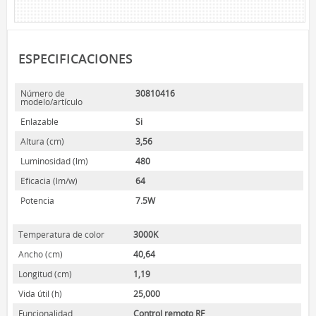
HOME LUMINAIRE
HOME LUMINAIRE OUTDOOR
L’IMAGE HOME
ESPECIFICACIONES
MIGHTYBULB
Número de
30810416
QUIÉNES SOMOS
modelo/artículo
Enlazable
Si
CONTACTO
Altura (cm)
3,56
Luminosidad (lm)
480
Eficacia (lm/w)
64
Potencia
7.5W
Temperatura de color
3000K
Ancho (cm)
40,64
Longitud (cm)
1,19
Vida útil (h)
25,000
Funcionalidad
Control remoto RF