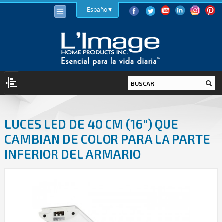
Español
ILUMINACIÓN
LUCES LED DE 40 CM (16") QUE
BOMBILLAS
CAMBIAN DE COLOR PARA LA PARTE
LED
INFERIOR DEL ARMARIO
HALÓGENA
BAJO CONSUMO (LFC)
INCANDESCENTE
LUMINARIAS
INTERIOR