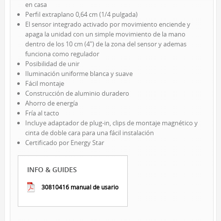
en casa
LED DE TRABAJO
Perfil extraplano 0,64 cm (1/4 pulgada)
El sensor integrado activado por movimiento enciende y
NOVEDADES
apaga la unidad con un simple movimiento de la mano
LÁMPARAS DE LECTURA
dentro de los 10 cm (4") de la zona del sensor y ademas
funciona como regulador
LÁMPARAS TÁCTILES
Posibilidad de unir
LUCES DE AMBIENTE
Iluminación uniforme blanca y suave
Fácil montaje
ACCESORIOS DE ALIMENTACIÓN
Construcción de aluminio duradero
Ahorro de energía
CABLES DE EXTENSIÓN
Fría al tacto
INTERIOR
Incluye adaptador de plug-in, clips de montaje magnético y
EXTERIOR
cinta de doble cara para una fácil instalación
Certificado por Energy Star
BARRAS DE ALIMENTACIÓN
REGLETAS DE PARED Y TEMPORIZADORES
INFO & GUIDES
MARCAS
30810416 manual de usario
SUNBEAM
ENVIRO-BULB