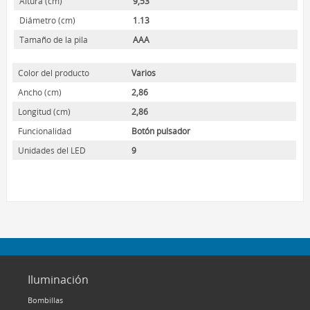
Altura (cm)
9,53
HOME LUMINAIRE
Diámetro (cm)
1.13
HOME LUMINAIRE OUTDOOR
Tamaño de la pila
AAA
L’IMAGE HOME
MIGHTYBULB
Color del producto
Varios
Ancho (cm)
2,86
QUIÉNES SOMOS
Longitud (cm)
2,86
CONTACTO
Funcionalidad
Botón pulsador
Unidades del LED
9
Iluminación
Bombillas