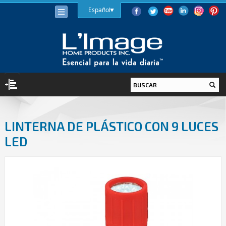
Español
ILUMINACIÓN
LINTERNA DE PLÁSTICO CON 9 LUCES
BOMBILLAS
LED
LED
HALÓGENA
BAJO CONSUMO (LFC)
INCANDESCENTE
LUMINARIAS
INTERIOR