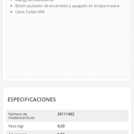
Botón pulsador de encendido y apagado en la tapa trasera
LED DE TRABAJO
Lleva 3 pilas AAA
NOVEDADES
LÁMPARAS DE LECTURA
LÁMPARAS TÁCTILES
LUCES DE AMBIENTE
ACCESORIOS DE ALIMENTACIÓN
CABLES DE EXTENSIÓN
INTERIOR
EXTERIOR
BARRAS DE ALIMENTACIÓN
REGLETAS DE PARED Y TEMPORIZADORES
ESPECIFICACIONES
MARCAS
Número de
30111462
modelo/artículo
SUNBEAM
Peso (kg)
0,03
ENVIRO-BULB