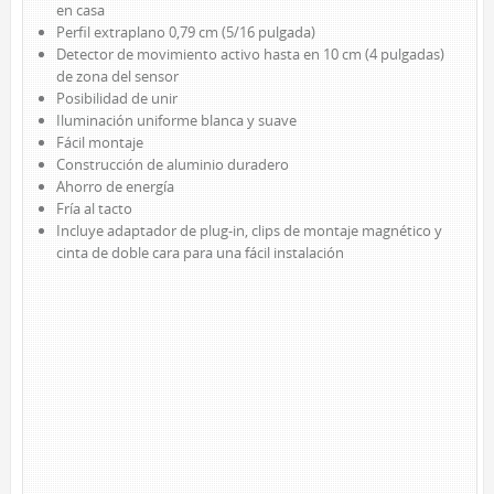
en casa
LED DE TRABAJO
Perfil extraplano 0,79 cm (5/16 pulgada)
Detector de movimiento activo hasta en 10 cm (4 pulgadas)
NOVEDADES
de zona del sensor
LÁMPARAS DE LECTURA
Posibilidad de unir
Iluminación uniforme blanca y suave
LÁMPARAS TÁCTILES
Fácil montaje
LUCES DE AMBIENTE
Construcción de aluminio duradero
Ahorro de energía
ACCESORIOS DE ALIMENTACIÓN
Fría al tacto
Incluye adaptador de plug-in, clips de montaje magnético y
CABLES DE EXTENSIÓN
cinta de doble cara para una fácil instalación
INTERIOR
EXTERIOR
BARRAS DE ALIMENTACIÓN
REGLETAS DE PARED Y TEMPORIZADORES
MARCAS
SUNBEAM
ENVIRO-BULB