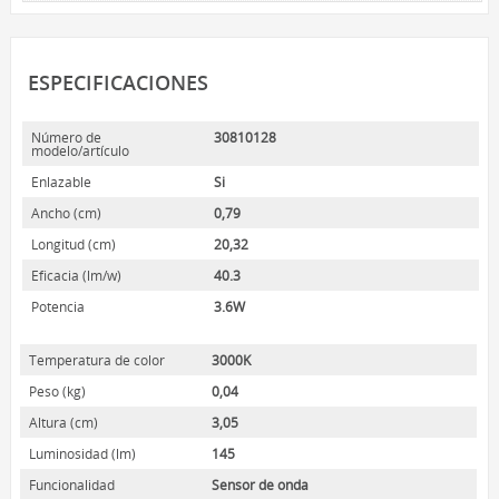
HOME LUMINAIRE
HOME LUMINAIRE OUTDOOR
L’IMAGE HOME
ESPECIFICACIONES
MIGHTYBULB
Número de
30810128
modelo/artículo
QUIÉNES SOMOS
Enlazable
Si
CONTACTO
Ancho (cm)
0,79
Longitud (cm)
20,32
Eficacia (lm/w)
40.3
Potencia
3.6W
Temperatura de color
3000K
Peso (kg)
0,04
Altura (cm)
3,05
Luminosidad (lm)
145
Funcionalidad
Sensor de onda