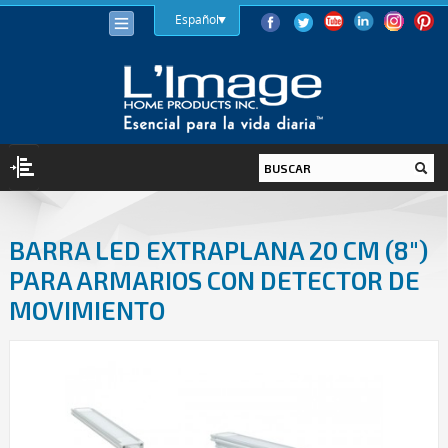
Español
ILUMINACIÓN
BARRA LED EXTRAPLANA 20 CM (8")
BOMBILLAS
PARA ARMARIOS CON DETECTOR DE
LED
MOVIMIENTO
HALÓGENA
BAJO CONSUMO (LFC)
INCANDESCENTE
LUMINARIAS
INTERIOR