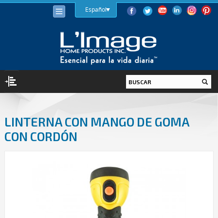
Español
ILUMINACIÓN
LINTERNA CON MANGO DE GOMA
BOMBILLAS
CON CORDÓN
LED
HALÓGENA
BAJO CONSUMO (LFC)
INCANDESCENTE
LUMINARIAS
INTERIOR