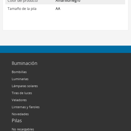
Color del producto
Amarillo/negro
HOME LUMINAIRE
Tamaño de la pila
AA
HOME LUMINAIRE OUTDOOR
L’IMAGE HOME
MIGHTYBULB
QUIÉNES SOMOS
CONTACTO
Iluminación
Bombillas
Luminarias
Lámparas solares
Tiras de luces
Veladores
Linternas y faroles
Novedades
Pilas
No recargables