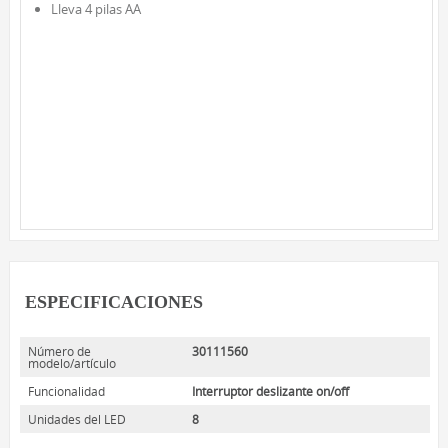
Lleva 4 pilas AA
LED DE TRABAJO
NOVEDADES
LÁMPARAS DE LECTURA
LÁMPARAS TÁCTILES
LUCES DE AMBIENTE
ACCESORIOS DE ALIMENTACIÓN
CABLES DE EXTENSIÓN
INTERIOR
EXTERIOR
BARRAS DE ALIMENTACIÓN
ESPECIFICACIONES
REGLETAS DE PARED Y TEMPORIZADORES
Número de
30111560
modelo/artículo
MARCAS
Funcionalidad
Interruptor deslizante on/off
SUNBEAM
Unidades del LED
8
ENVIRO-BULB