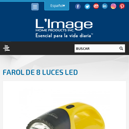
Español
ILUMINACIÓN
FAROL DE 8 LUCES LED
BOMBILLAS
LED
HALÓGENA
BAJO CONSUMO (LFC)
INCANDESCENTE
LUMINARIAS
INTERIOR