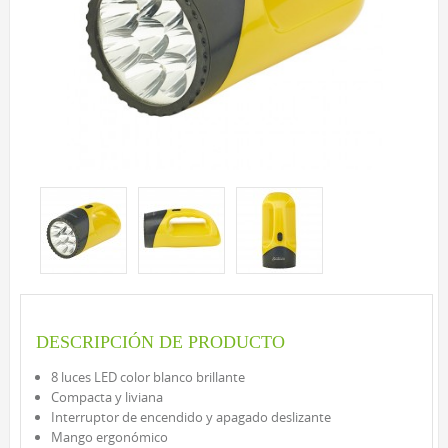
EXTERIOR
LÁMPARAS SOLARES
LUCES DE CAMINO
FOCOS
ESTACIONAL Y NOVEDADES
TIRAS DE LUCES
LED
INCANDESCENTE
VELADORES
LED
INCANDESCENTE
DESCRIPCIÓN DE PRODUCTO
LINTERNAS Y FAROLES
8 luces LED color blanco brillante
BÁSICA DE INTERIOR
Compacta y liviana
LED DE INTERIOR
Interruptor de encendido y apagado deslizante
Mango ergonómico
LED DE EXTERIOR