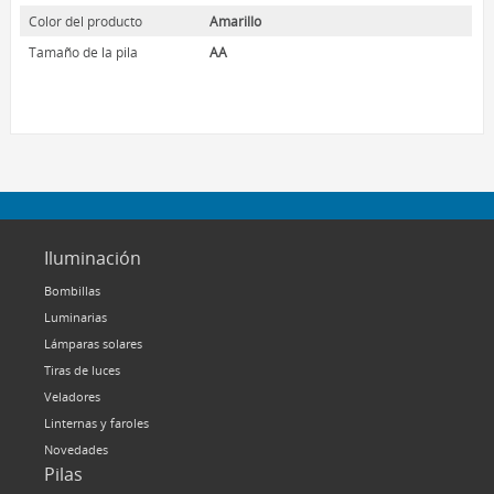
HOME LUMINAIRE
Color del producto
Amarillo
HOME LUMINAIRE OUTDOOR
Tamaño de la pila
AA
L’IMAGE HOME
MIGHTYBULB
QUIÉNES SOMOS
CONTACTO
Iluminación
Bombillas
Luminarias
Lámparas solares
Tiras de luces
Veladores
Linternas y faroles
Novedades
Pilas