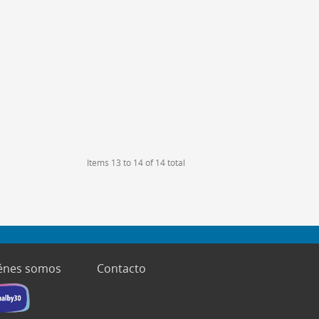
Items 13 to 14 of 14 total
énes somos
Contacto