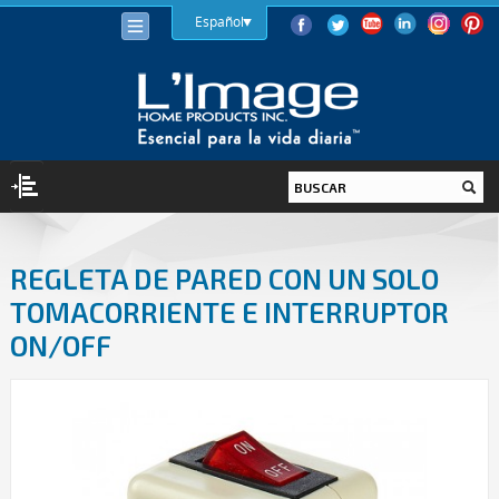
Español
ILUMINACIÓN
REGLETA DE PARED CON UN SOLO
BOMBILLAS
TOMACORRIENTE E INTERRUPTOR
LED
ON/OFF
HALÓGENA
BAJO CONSUMO (LFC)
INCANDESCENTE
LUMINARIAS
INTERIOR