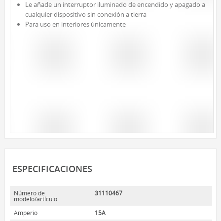
Le añade un interruptor iluminado de encendido y apagado a
LED DE TRABAJO
cualquier dispositivo sin conexión a tierra
Para uso en interiores únicamente
NOVEDADES
LÁMPARAS DE LECTURA
LÁMPARAS TÁCTILES
LUCES DE AMBIENTE
ACCESORIOS DE ALIMENTACIÓN
CABLES DE EXTENSIÓN
INTERIOR
EXTERIOR
BARRAS DE ALIMENTACIÓN
REGLETAS DE PARED Y TEMPORIZADORES
ESPECIFICACIONES
MARCAS
Número de
31110467
SUNBEAM
modelo/artículo
ENVIRO-BULB
Amperio
15A