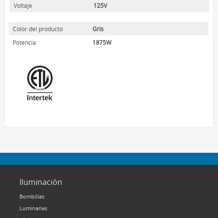
HOME LUMINAIRE
Voltaje
125V
HOME LUMINAIRE OUTDOOR
Color del producto
Gris
L’IMAGE HOME
Potencia
1875W
MIGHTYBULB
QUIÉNES SOMOS
CONTACTO
Iluminación
Bombillas
Luminarias