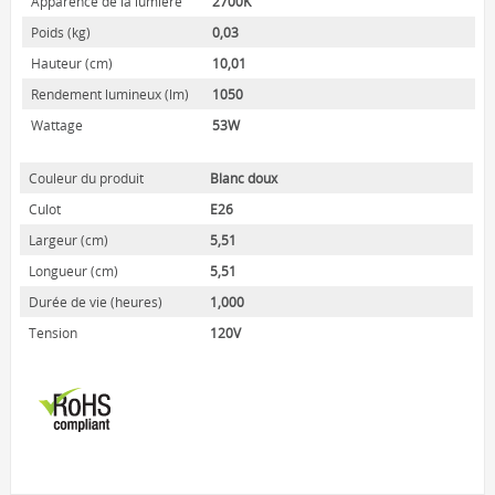
Apparence de la lumière
2700K
ENVIRO-BULB
Poids (kg)
0,03
HOME LUMINAIRE
Hauteur (cm)
10,01
HOME LUMINAIRE OUTDOOR
Rendement lumineux (lm)
1050
L'IMAGE MAISON
Wattage
53W
A PROPOS
Couleur du produit
Blanc doux
CONTACT
Culot
E26
Largeur (cm)
5,51
Longueur (cm)
5,51
Durée de vie (heures)
1,000
Tension
120V