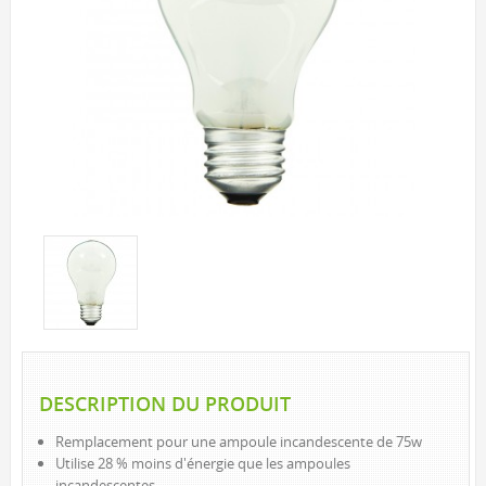
EXTÉRIEUR
LAMPES SOLAIRES
LANTERNES D’APPOINT
PROJECTEURS
SAISONNIERS ET NOUVEAUTÉS
CORDONS LUMINEUX
DEL
INCANDESCENT
VEILLEUSES
DEL
INCANDESCENT
LAMPES DE POCHE ET LANTERNES
DESCRIPTION DU PRODUIT
INTÉRIEUR DE BASE
Remplacement pour une ampoule incandescente de 75w
INTÉRIEUR À DEL
Utilise 28 % moins d'énergie que les ampoules
EXTÉRIEUR À DEL
incandescentes