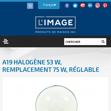
Français
ÉCLAIRAGE
A19 HALOGÈNE 53 W,
AMPOULES
REMPLACEMENT 75 W, RÉGLABLE
DEL
HALOGÈNE
AFC
INCANDESCENT
LUMINAIRES
INTÉRIEUR