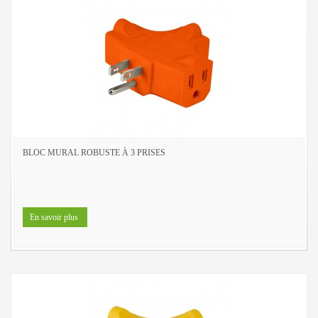
EXTÉRIEUR
LAMPES SOLAIRES
LANTERNES D’APPOINT
PROJECTEURS
SAISONNIERS ET NOUVEAUTÉS
CORDONS LUMINEUX
DEL
BLOC MURAL ROBUSTE À 3 PRISES
INCANDESCENT
VEILLEUSES
DEL
En savoir plus
INCANDESCENT
LAMPES DE POCHE ET LANTERNES
INTÉRIEUR DE BASE
INTÉRIEUR À DEL