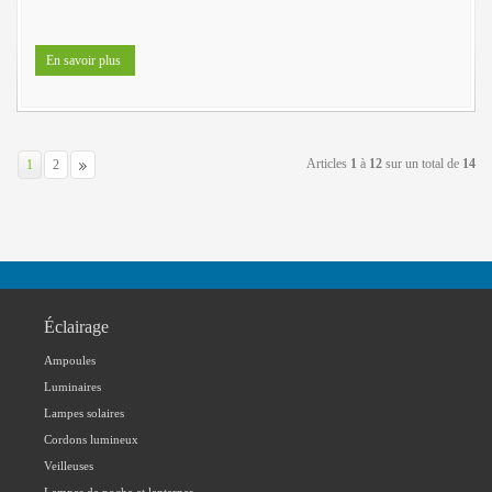
En savoir plus
Articles
1
à
12
sur un total de
14
1
2
Éclairage
Ampoules
Luminaires
Lampes solaires
Cordons lumineux
Veilleuses