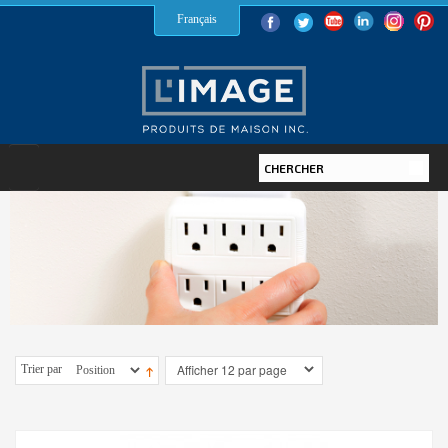
Français
ÉCLAIRAGE
AMPOULES
DEL
HALOGÈNE
AFC
Trier par
INCANDESCENT
LUMINAIRES
INTÉRIEUR