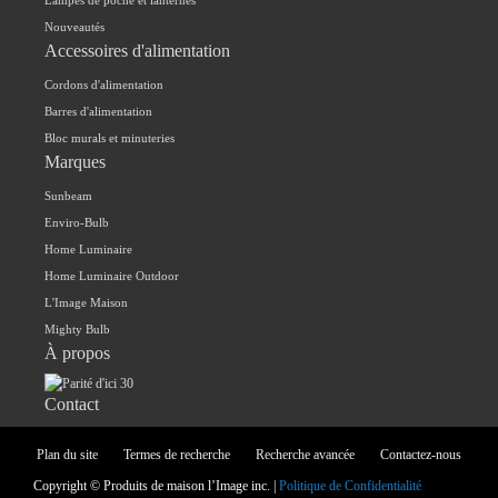
Lampes de poche et lanternes
Nouveautés
Accessoires d'alimentation
Cordons d'alimentation
Barres d'alimentation
Bloc murals et minuteries
Marques
Sunbeam
Enviro-Bulb
Home Luminaire
Home Luminaire Outdoor
L'Image Maison
Mighty Bulb
À propos
Contact
Plan du site
Termes de recherche
Recherche avancée
Contactez-nous
Copyright © Produits de maison l’Image inc. |
Politique de Confidentialité