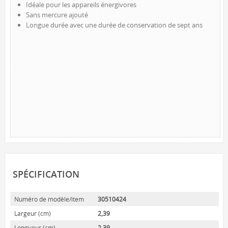
Idéale pour les appareils énergivores
LAMPES DE TRAVAIL À DEL
Sans mercure ajouté
Longue durée avec une durée de conservation de sept ans
NOUVEAUTÉS
LAMPES DE LECTURE
LAMPES TACTILES
LUMIÈRES D’AMBIANCE
ACCESSOIRES D’ALIMENTATION
CORDONS D’ALIMENTATION
INTÉRIEUR
EXTÉRIEUR
BARRES D’ALIMENTATION
BLOC MURALS ET MINUTERIES
SPÉCIFICATION
MARQUES
Numéro de modèle/item
30510424
SUNBEAM
Largeur (cm)
2,39
MIGHTYBULB
Longueur (cm)
2,39