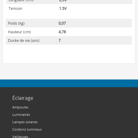
ENVIRO-BULB
Tension
1.5V
HOME LUMINAIRE
HOME LUMINAIRE OUTDOOR
Poids (kg)
0,07
L'IMAGE MAISON
Hauteur (cm)
4,78
Durée de vie (ans)
7
A PROPOS
CONTACT
Éclairage
Ampoules
Luminaires
Lampes solaires
Cordons lumineux
Veilleuses