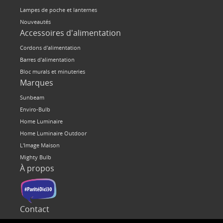
Lampes de poche et lanternes
Nouveautés
Accessoires d'alimentation
Cordons d'alimentation
Barres d'alimentation
Bloc murals et minuteries
Marques
Sunbeam
Enviro-Bulb
Home Luminaire
Home Luminaire Outdoor
L'Image Maison
Mighty Bulb
À propos
Contact