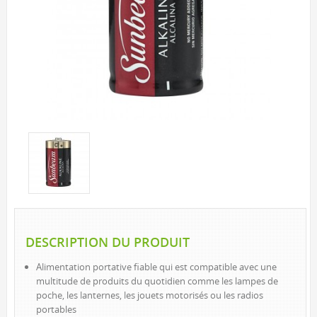
EXTÉRIEUR
LAMPES SOLAIRES
LANTERNES D’APPOINT
PROJECTEURS
SAISONNIERS ET NOUVEAUTÉS
CORDONS LUMINEUX
DEL
INCANDESCENT
VEILLEUSES
DEL
INCANDESCENT
DESCRIPTION DU PRODUIT
LAMPES DE POCHE ET LANTERNES
Alimentation portative fiable qui est compatible avec une
INTÉRIEUR DE BASE
multitude de produits du quotidien comme les lampes de
INTÉRIEUR À DEL
poche, les lanternes, les jouets motorisés ou les radios
portables
EXTÉRIEUR À DEL