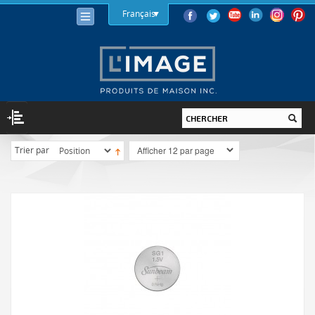
Français
Trier par
ÉCLAIRAGE
AMPOULES
DEL
HALOGÈNE
AFC
INCANDESCENT
LUMINAIRES
INTÉRIEUR