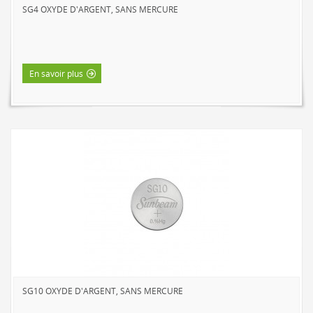
SG4 OXYDE D'ARGENT, SANS MERCURE
LAMPES DE TRAVAIL À DEL
NOUVEAUTÉS
LAMPES DE LECTURE
En savoir plus
LAMPES TACTILES
LUMIÈRES D’AMBIANCE
ACCESSOIRES D’ALIMENTATION
CORDONS D’ALIMENTATION
INTÉRIEUR
EXTÉRIEUR
BARRES D’ALIMENTATION
BLOC MURALS ET MINUTERIES
MARQUES
SUNBEAM
SG10 OXYDE D'ARGENT, SANS MERCURE
MIGHTYBULB