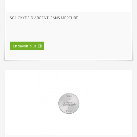
EXTÉRIEUR
LAMPES SOLAIRES
SG1 OXYDE D'ARGENT, SANS MERCURE
LANTERNES D’APPOINT
PROJECTEURS
SAISONNIERS ET NOUVEAUTÉS
En savoir plus
CORDONS LUMINEUX
DEL
INCANDESCENT
VEILLEUSES
DEL
INCANDESCENT
LAMPES DE POCHE ET LANTERNES
INTÉRIEUR DE BASE
INTÉRIEUR À DEL
EXTÉRIEUR À DEL