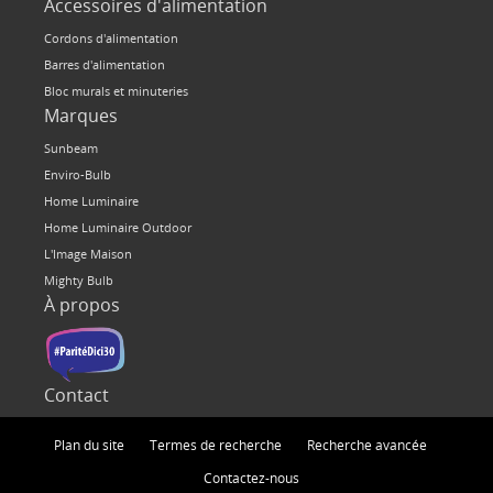
Accessoires d'alimentation
Cordons d'alimentation
Barres d'alimentation
Bloc murals et minuteries
Marques
Sunbeam
Enviro-Bulb
Home Luminaire
Home Luminaire Outdoor
L'Image Maison
Mighty Bulb
À propos
Contact
Plan du site
Termes de recherche
Recherche avancée
Contactez-nous