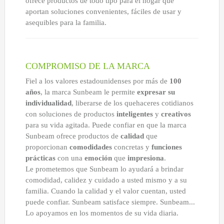
ofrece productos de todo tipo para el hogar que
LED DE EXTERIOR
aportan soluciones convenientes, fáciles de usar y
LED DE TRABAJO
asequibles para la familia.
NOVEDADES
LÁMPARAS DE LECTURA
COMPROMISO DE LA MARCA
LÁMPARAS TÁCTILES
LUCES DE AMBIENTE
Fiel a los valores estadounidenses por más de
100
años
, la marca Sunbeam le permite
expresar su
ACCESORIOS DE ALIMENTACIÓN
individualidad
, liberarse de los quehaceres cotidianos
con soluciones de productos
inteligentes
y
creativos
CABLES DE EXTENSIÓN
para su vida agitada. Puede confiar en que la marca
INTERIOR
Sunbeam ofrece productos de
calidad
que
EXTERIOR
proporcionan
comodidades
concretas y
funciones
prácticas
con una
emoción
que
impresiona
.
BARRAS DE ALIMENTACIÓN
Le prometemos que Sunbeam lo ayudará a brindar
REGLETAS DE PARED Y TEMPORIZADORES
comodidad, calidez y cuidado a usted mismo y a su
familia. Cuando la calidad y el valor cuentan, usted
MARCAS
puede confiar. Sunbeam satisface siempre. Sunbeam...
SUNBEAM
Lo apoyamos en los momentos de su vida diaria.
ENVIRO-BULB