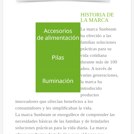
EXTERIOR
HISTORIA DE
LÁMPARAS SOLARES
LA MARCA
LUCES DE CAMINO
La marca Sunbeam
FOCOS
ha ofrecido a las
familias soluciones
ESTACIONAL Y NOVEDADES
prácticas para su
TIRAS DE LUCES
vida cotidiana
LED
durante más de 100
años. A través de
INCANDESCENTE
varias generaciones,
VELADORES
la marca ha
introducido
LED
productos
INCANDESCENTE
innovadores que ofrecían beneficios a los
LINTERNAS Y FAROLES
consumidores y les simplificaban la vida.
La marca Sunbeam se enorgullece de comprender las
BÁSICA DE INTERIOR
necesidades básicas de las familias y de brindarles
LED DE INTERIOR
soluciones prácticas para la vida diaria. La marca