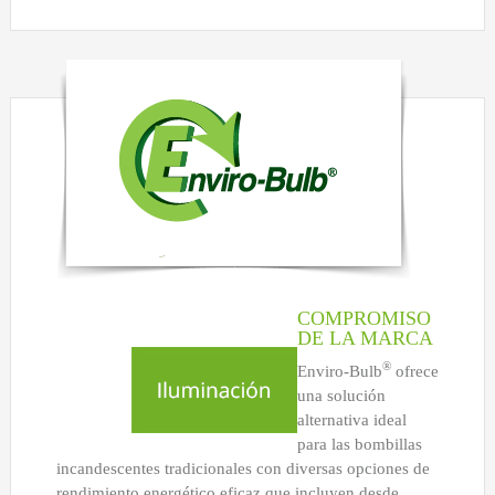
HOME LUMINAIRE
HOME LUMINAIRE OUTDOOR
L’IMAGE HOME
MIGHTYBULB
QUIÉNES SOMOS
CONTACTO
COMPROMISO
DE LA MARCA
®
Enviro-Bulb
ofrece
una solución
alternativa ideal
para las bombillas
incandescentes tradicionales con diversas opciones de
rendimiento energético eficaz que incluyen desde